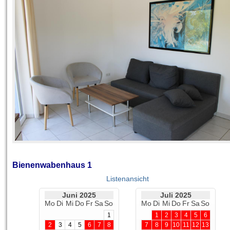
Bienenwabenhaus 1
Listenansicht
Juni 2025
Juli 2025
Mo
Di
Mi
Do
Fr
Sa
So
Mo
Di
Mi
Do
Fr
Sa
So
1
1
2
3
4
5
6
2
3
4
5
6
7
8
7
8
9
10
11
12
13