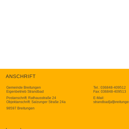
Password:
Datum:
Bitte geben Sie zusätzlich die angezeigten Ziffern ein:
75212
SCHLIESSEN
ANSCHRIFT
Gemeinde Breitungen
Tel.: 036848-409512
Eigenbetrieb Strandbad
Fax: 036848-409513
Postanschrift: Rathausstraße 24
E-Mail:
Objektanschrift: Salzunger Straße 24a
strandbad[at]breitung
98597 Breitungen