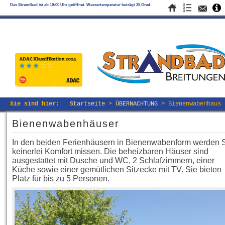
Das Strandbad ist ab 10:00 Uhr geöffnet. Wassertemperatur beträgt 25 Grad.
Camping • Baden • Freize
Sie sind hier:
Startseite
>
ÜBERNACHTUNG
>
Bienenwabenhaus
Bienenwabenhäuser
In den beiden Ferienhäusern in Bienenwabenform werden 
keinerlei Komfort missen. Die beheizbaren Häuser sind
ausgestattet mit Dusche und WC, 2 Schlafzimmern, einer
Küche sowie einer gemütlichen Sitzecke mit TV. Sie bieten
Platz für bis zu 5 Personen.