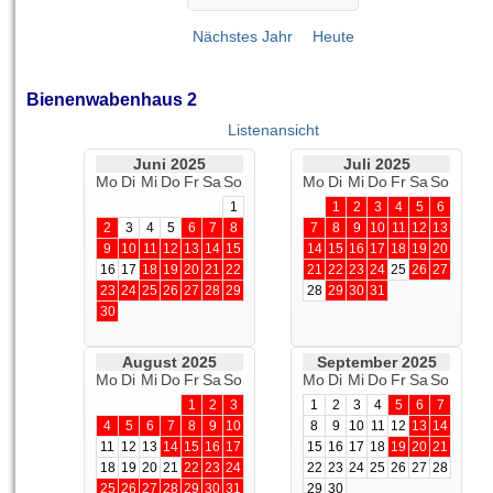
Nächstes Jahr
Heute
Bienenwabenhaus 2
Listenansicht
Juni 2025
Juli 2025
Mo
Di
Mi
Do
Fr
Sa
So
Mo
Di
Mi
Do
Fr
Sa
So
1
1
2
3
4
5
6
2
3
4
5
6
7
8
7
8
9
10
11
12
13
9
10
11
12
13
14
15
14
15
16
17
18
19
20
16
17
18
19
20
21
22
21
22
23
24
25
26
27
23
24
25
26
27
28
29
28
29
30
31
30
August 2025
September 2025
Mo
Di
Mi
Do
Fr
Sa
So
Mo
Di
Mi
Do
Fr
Sa
So
1
2
3
1
2
3
4
5
6
7
4
5
6
7
8
9
10
8
9
10
11
12
13
14
11
12
13
14
15
16
17
15
16
17
18
19
20
21
18
19
20
21
22
23
24
22
23
24
25
26
27
28
25
26
27
28
29
30
31
29
30