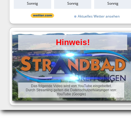
Sonnig
Sonnig
Sonnig
Straße:
*
Aktuelles Wetter ansehen
PLZ/ Ort:
*
Staat/Land:
Hinweis!
E-Mail:
*
Telefon/Mobil:
*
Anmerkung:
Das folgende Video wird von YouTube eingebettet.
Durch Streaming gelten die Datenschutzerklärungen von:
YouTube (Google)
Sie können eine Datei anhängen, wenn Sie wollen
Datei:
Wenn Sie eine passwortgeschützte Zip-Datei send
geben Sie bitte hier das Passwort an: