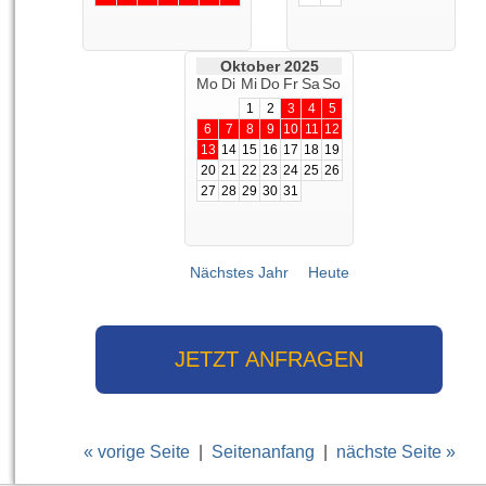
Oktober 2025
Mo
Di
Mi
Do
Fr
Sa
So
1
2
3
4
5
6
7
8
9
10
11
12
13
14
15
16
17
18
19
20
21
22
23
24
25
26
27
28
29
30
31
Nächstes Jahr
Heute
Bitte füllen Sie alle erforderlichen Felder
*
aus!
« vorige Seite
|
Seitenanfang
|
nächste Seite »
In unseren Bienenwabenhäusern sind keine