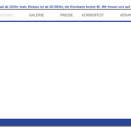
ab 22Uhr statt. Einlass ist ab 20:30Uhr, die Kinokarte kostet 6€. Wir freuen uns auf
CHTUNG
GALERIE
PREISE
KÜRBISFEST
VERA
►
►
►
ng • Baden • Fr