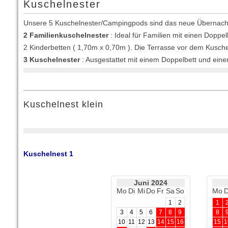
Kuschelnester
Unsere 5 Kuschelnester/Campingpods sind das neue Übernacht
2 Familienkuschelnester
: Ideal für Familien mit einen Doppe
2 Kinderbetten ( 1,70m x 0,70m ). Die Terrasse vor dem Kuscheln
3 Kuschelnester
: Ausgestattet mit einem Doppelbett und einem
Kuschelnest klein
Kuschelnest 1
Juni 2024
Mo
Di
Mi
Do
Fr
Sa
So
Mo
D
ANSCHRIFT
1
2
1
3
4
5
6
7
8
9
8
Gemeinde Breitungen
Tel.: 036848-409512
10
11
12
13
14
15
16
15
1
Eigenbetrieb Strandbad
Fax: 036848-409513