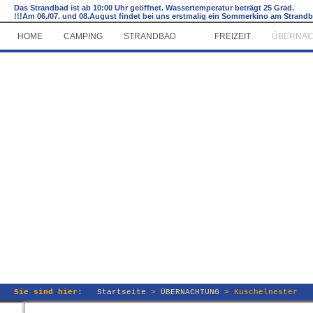
Das Strandbad ist ab 10:00 Uhr geöffnet. Wassertemperatur beträgt 25 Grad.
!!!Am 06./07. und 08.August findet bei uns erstmalig ein Sommerkino am Strandbad 
HOME
CAMPING
STRANDBAD
FREIZEIT
ÜBERNA
►
Campi
Sie sind hier:
Startseite
>
ÜBERNACHTUNG
>
Kuschelnester