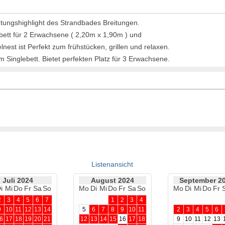
ungshighlight des Strandbades Breitungen.
lbett für 2 Erwachsene ( 2,20m x 1,90m ) und
est ist Perfekt zum frühstücken, grillen und relaxen.
 Singlebett. Bietet perfekten Platz für 3 Erwachsene.
Listenansicht
Juli 2024
August 2024
September 2
i
Mi
Do
Fr
Sa
So
Mo
Di
Mi
Do
Fr
Sa
So
Mo
Di
Mi
Do
Fr
Lageplan
2
3
4
5
6
7
1
2
3
4
9
10
11
12
13
14
5
6
7
8
9
10
11
2
3
4
5
6
6
17
18
19
20
21
12
13
14
15
16
17
18
9
10
11
12
13